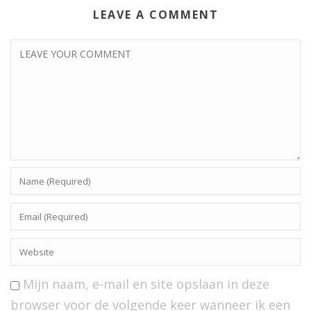
LEAVE A COMMENT
Mijn naam, e-mail en site opslaan in deze
browser voor de volgende keer wanneer ik een