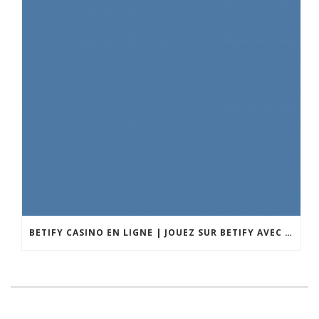
BETIFY CASINO EN LIGNE | JOUEZ SUR BETIFY AVEC 1000 €