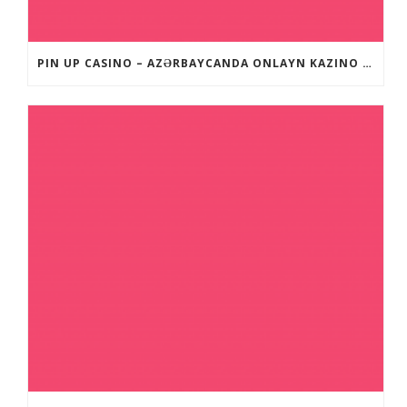
PIN UP CASINO – AZƏRBAYCANDA ONLAYN KAZINO PIN-UP