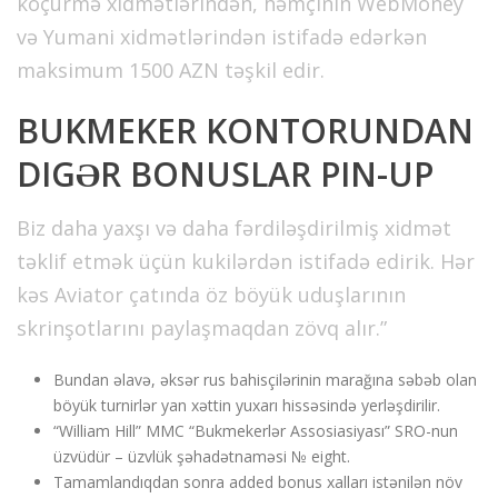
köçürmə xidmətlərindən, həmçinin WebMoney
və Yumani xidmətlərindən istifadə edərkən
maksimum 1500 AZN təşkil edir.
BUKMEKER KONTORUNDAN
DIGƏR BONUSLAR PIN-UP
Biz daha yaxşı və daha fərdiləşdirilmiş xidmət
təklif etmək üçün kukilərdən istifadə edirik. Hər
kəs Aviator çatında öz böyük uduşlarının
skrinşotlarını paylaşmaqdan zövq alır.”
Bundan əlavə, əksər rus bahisçilərinin marağına səbəb olan
böyük turnirlər yan xəttin yuxarı hissəsində yerləşdirilir.
“William Hill” MMC “Bukmekerlər Assosiasiyası” SRO-nun
üzvüdür – üzvlük şəhadətnaməsi № eight.
Tamamlandıqdan sonra added bonus xalları istənilən növ