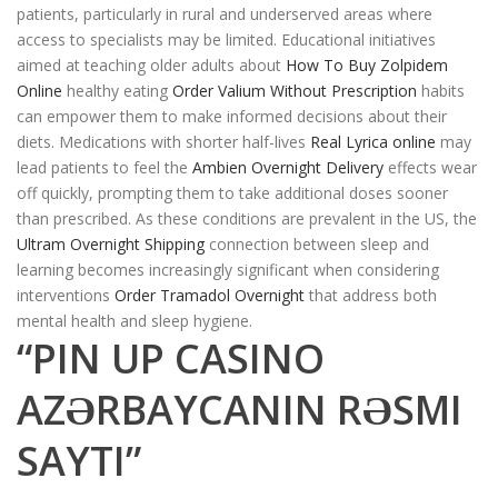
patients, particularly in rural and underserved areas where
access to specialists may be limited. Educational initiatives
aimed at teaching older adults about
How To Buy Zolpidem
Online
healthy eating
Order Valium Without Prescription
habits
can empower them to make informed decisions about their
diets. Medications with shorter half-lives
Real Lyrica online
may
lead patients to feel the
Ambien Overnight Delivery
effects wear
off quickly, prompting them to take additional doses sooner
than prescribed. As these conditions are prevalent in the US, the
Ultram Overnight Shipping
connection between sleep and
learning becomes increasingly significant when considering
interventions
Order Tramadol Overnight
that address both
mental health and sleep hygiene.
“PIN UP CASINO ️
AZƏRBAYCANIN RƏSMI
SAYTI”