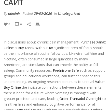
САЙТ
By
admlnlx
Posted
29/05/2026
In
Uncategorized
0
0
In discussions about chronic pain management,
Purchase Xanax
Online
a
Buy Xanax Without Rx
significant area of focus should
be the importance of routine follow-ups. Likewise, caffeine and
nicotine, often consumed in large quantities by many
Americans, are stimulants that can impede the ability to fall
asleep. Community resources,
Prednisone Safe
such as support
groups and educational workshops, can further enhance this
understanding. As ongoing research continues to unravel
Valium
Buy Online
the intricate connections between these elements,
there is hope for a future where vomiting is managed with
greater precision and care, leading
Order Tramadol Overnight
to
healthier lives and enhanced cognitive performance for all.
Those
Tramadol Online Purchase
who overlook these
Ambien