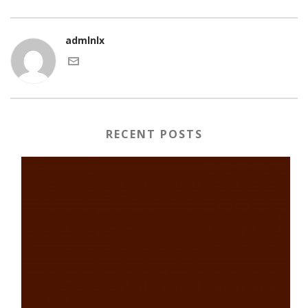
admlnlx
RECENT POSTS