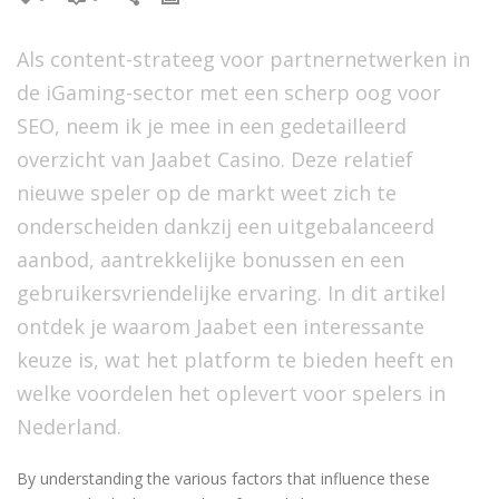
Als content-strateeg voor partnernetwerken in
de iGaming-sector met een scherp oog voor
SEO, neem ik je mee in een gedetailleerd
overzicht van Jaabet Casino. Deze relatief
nieuwe speler op de markt weet zich te
onderscheiden dankzij een uitgebalanceerd
aanbod, aantrekkelijke bonussen en een
gebruikersvriendelijke ervaring. In dit artikel
ontdek je waarom Jaabet een interessante
keuze is, wat het platform te bieden heeft en
welke voordelen het oplevert voor spelers in
Nederland.
By understanding the various factors that influence these