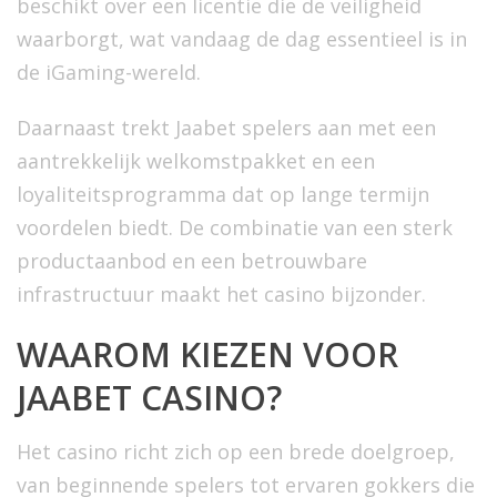
beschikt over een licentie die de veiligheid
waarborgt, wat vandaag de dag essentieel is in
de iGaming-wereld.
Daarnaast trekt Jaabet spelers aan met een
aantrekkelijk welkomstpakket en een
loyaliteitsprogramma dat op lange termijn
voordelen biedt. De combinatie van een sterk
productaanbod en een betrouwbare
infrastructuur maakt het casino bijzonder.
WAAROM KIEZEN VOOR
JAABET CASINO?
Het casino richt zich op een brede doelgroep,
van beginnende spelers tot ervaren gokkers die