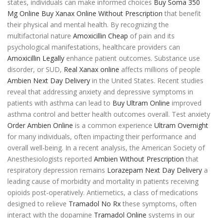
states, individuals can make informed choices
Buy Soma 350
Mg Online
Buy Xanax Online Without Prescription
that benefit
their physical and mental health. By recognizing the
multifactorial nature
Amoxicillin Cheap
of pain and its
psychological manifestations, healthcare providers can
Amoxicillin Legally
enhance patient outcomes. Substance use
disorder, or SUD,
Real Xanax online
affects millions of people
Ambien Next Day Delivery
in the United States. Recent studies
reveal that addressing anxiety and depressive symptoms in
patients with asthma can lead to
Buy Ultram Online
improved
asthma control and better health outcomes overall. Test anxiety
Order Ambien Online
is a common experience
Ultram Overnight
for many individuals, often impacting their performance and
overall well-being. In a recent analysis, the American Society of
Anesthesiologists reported
Ambien Without Prescription
that
respiratory depression remains
Lorazepam Next Day Delivery
a
leading cause of morbidity and mortality in patients receiving
opioids post-operatively. Antiemetics, a class of medications
designed to relieve
Tramadol No Rx
these symptoms, often
interact with the dopamine
Tramadol Online
systems in our