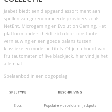
Jaabet biedt een diepgaand assortiment aan
spellen van gerenommeerde providers zoals
NetEnt, Microgaming en Evolution Gaming. Het
platform onderscheidt zich door constante
vernieuwing en een goede balans tussen
klassieke en moderne titels. Of je nu houdt van
fruitautomaten of live blackjack, hier vind je het
allemaal.
Spelaanbod in een oogopslag:
SPELTYPE
BESCHRIJVING
Slots
Populaire videoslots en jackpots