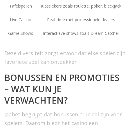
Tafelspellen
Klassiekers zoals roulette, poker, blackjack
Live Casino
Real-time met professionele dealers
Game Shows
Interactieve shows zoals Dream Catcher
Deze diversiteit zorgt ervoor dat elke speler zijn
favoriete spel kan ontdekken.
BONUSSEN EN PROMOTIES
– WAT KUN JE
VERWACHTEN?
Jaabet begrijpt dat bonussen cruciaal zijn voor
spelers. Daarom biedt het casino een